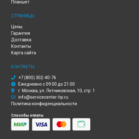
Ремонт сервера Proliant DL560 Gen8 HP в
Иркутске
Планшет
Ремонт сервера Proliant DL560 Gen8 HP в
Самаре
Ремонт сервера Proliant DL560 Gen8 HP в
Омске
СТРАНИЦЫ
Ремонт сервера Proliant DL560 Gen8 HP в
Красноярске
Цены
Ремонт сервера Proliant DL560 Gen8 HP в
Перми
Гарантия
Ремонт сервера Proliant DL560 Gen8 HP в
Ульяновске
Доставка
Ремонт сервера Proliant DL560 Gen8 HP в
Кирове
Контакты
Ремонт сервера Proliant DL560 Gen8 HP в
Москве
Карта сайта
Ремонт сервера Proliant DL560 Gen8 HP в
Санкт-Петербурге
КОНТАКТЫ
+7 (800) 302-40-76
Ежедневно с 09:00 до 21:00
г. Москва, ул. Летниковская, 10, стр. 1
info@servicecenter-hp.ru
Политика конфиденциальности
Способы оплаты