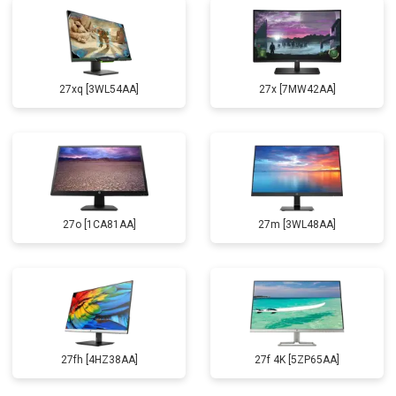
27xq [3WL54AA]
27x [7MW42AA]
27o [1CA81AA]
27m [3WL48AA]
27fh [4HZ38AA]
27f 4K [5ZP65AA]