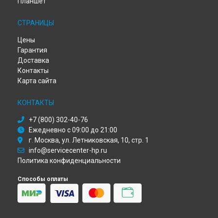
Планшет
Ремонт монитора 24y [2YV10AA] HP в
Самаре
Ремонт монитора 24y [2YV10AA] HP в
Омске
СТРАНИЦЫ
Ремонт монитора 24y [2YV10AA] HP в
Красноярске
Ремонт монитора 24y [2YV10AA] HP в
Перми
Цены
Ремонт монитора 24y [2YV10AA] HP в
Ульяновске
Гарантия
Ремонт монитора 24y [2YV10AA] HP в
Кирове
Доставка
Ремонт монитора 24y [2YV10AA] HP в
Москве
Контакты
Ремонт монитора 24y [2YV10AA] HP в
Санкт-Петербурге
Карта сайта
КОНТАКТЫ
+7 (800) 302-40-76
Ежедневно с 09:00 до 21:00
г. Москва, ул. Летниковская, 10, стр. 1
info@servicecenter-hp.ru
Политика конфиденциальности
Способы оплаты