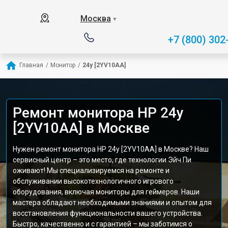
Москва
▼
+7 (800) 302
Главная
/
Монитор
/
24y [2YV10AA]
Ремонт монитора HP 24y
[2YV10AA] в Москве
Нужен ремонт монитора HP 24y [2YV10AA] в Москве? Наш
сервисный центр – это место, где технологии Эйч Пи
оживают! Мы специализируемся на ремонте и
обслуживании высокотехнологичного игрового
оборудования, включая мониторы для геймеров. Наши
мастера обладают необходимыми знаниями и опытом для
восстановления функциональности вашего устройства.
Быстро, качественно и с гарантией – мы заботимся о