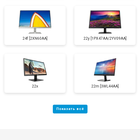
24f [2XN60AA]
22y [1PX47AA/2YV09AA]
22x
22m [3WL44AA]