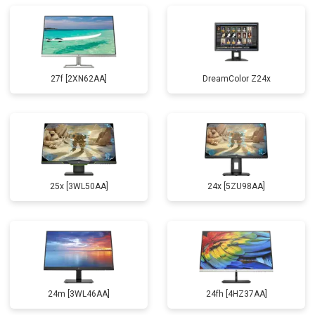
27f [2XN62AA]
DreamColor Z24x
25x [3WL50AA]
24x [5ZU98AA]
24m [3WL46AA]
24fh [4HZ37AA]