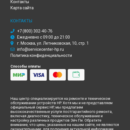
Контакты
Ремонт моноблока 24-f1014ur [8BK75EA] HP в
Ульяновске
Карта сайта
Ремонт моноблока 24-f1014ur [8BK75EA] HP в
Кирове
Ремонт моноблока 24-f1014ur [8BK75EA] HP в
Москве
КОНТАКТЫ
Ремонт моноблока 24-f1014ur [8BK75EA] HP в
Санкт-
Петербурге
+7 (800) 302-40-76
Ежедневно с 09:00 до 21:00
г. Москва, ул. Летниковская, 10, стр. 1
info@servicecenter-hp.ru
Политика конфиденциальности
Способы оплаты
Наш центр специализируется на ремонте и техническом
обслуживании устройств HP. Хотя мы и не представляем
официальный сервис HP, мы предлагаем
высококачественные услуги постгарантийного ремонта,
включая диагностику, техническое обслуживание и
настройку различных продуктов Эйч Пи. Обратите
внимание, что цены, указанные на нашем сайте, не являются
окончательными; для получения актуальной информации,