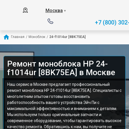
Москва
▼
+7 (800) 302
Главная
/
Моноблок
/
24-f1014ur [8BK75EA]
Ремонт моноблока HP 24-
f1014ur [8BK75EA] в Москве
Наш сервис в Москве предлагает профессиональный
ремонт моноблока HP 24-f1014ur [8BK75EA]. Специалисты с
многолетним опытом готовы восстановить
работоспособность вашего устройства Эйч Пи с
максимальной эффективностью и вниманием к деталям.
Мы используем только оригинальные запчасти и
современное оборудование, чтобы гарантировать высокое
качество ремонта. Обратившись к нам, вы получите не