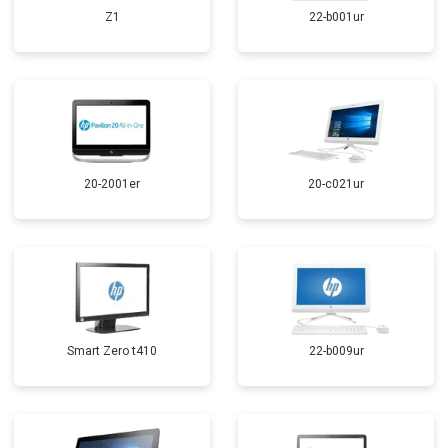
Z1
22-b001ur
20-2001er
20-c021ur
Smart Zero t410
22-b009ur