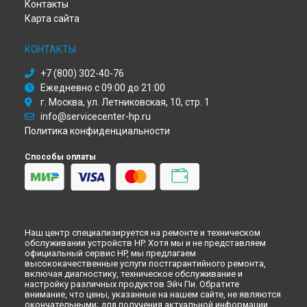
Контакты
Ремонт моноблока 22-c0099ur [6PE50EA] HP в
Ульяновске
Карта сайта
Ремонт моноблока 22-c0099ur [6PE50EA] HP в
Кирове
Ремонт моноблока 22-c0099ur [6PE50EA] HP в
Москве
КОНТАКТЫ
Ремонт моноблока 22-c0099ur [6PE50EA] HP в
Санкт-
Петербурге
+7 (800) 302-40-76
Ежедневно с 09:00 до 21:00
г. Москва, ул. Летниковская, 10, стр. 1
info@servicecenter-hp.ru
Политика конфиденциальности
Способы оплаты
Наш центр специализируется на ремонте и техническом
обслуживании устройств HP. Хотя мы и не представляем
официальный сервис HP, мы предлагаем
высококачественные услуги постгарантийного ремонта,
включая диагностику, техническое обслуживание и
настройку различных продуктов Эйч Пи. Обратите
внимание, что цены, указанные на нашем сайте, не являются
окончательными; для получения актуальной информации,