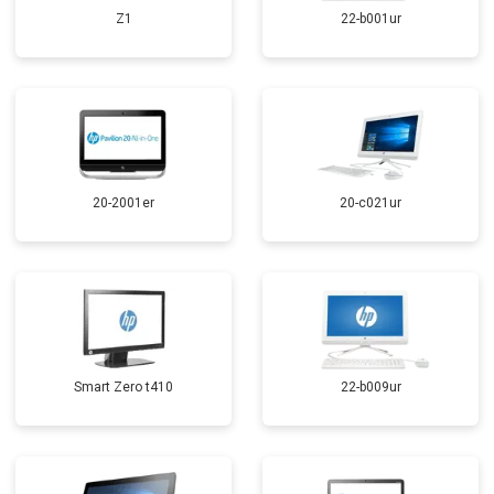
Z1
22-b001ur
20-2001er
20-c021ur
Smart Zero t410
22-b009ur