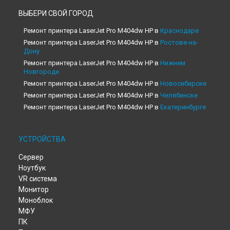
ВЫБЕРИ СВОЙ ГОРОД
Ремонт принтера LaserJet Pro M404dw HP в
Краснодаре
Ремонт принтера LaserJet Pro M404dw HP в
Ростове-на-
Дону
Ремонт принтера LaserJet Pro M404dw HP в
Нижнем
Новгороде
Ремонт принтера LaserJet Pro M404dw HP в
Новосибирске
Ремонт принтера LaserJet Pro M404dw HP в
Челябинске
Ремонт принтера LaserJet Pro M404dw HP в
Екатеринбурге
Ремонт принтера LaserJet Pro M404dw HP в
Казани
Ремонт принтера LaserJet Pro M404dw HP в
Уфе
УСТРОЙСТВА
Ремонт принтера LaserJet Pro M404dw HP в
Воронеже
Ремонт принтера LaserJet Pro M404dw HP в
Волгограде
Сервер
Ремонт принтера LaserJet Pro M404dw HP в
Барнауле
Ноутбук
Ремонт принтера LaserJet Pro M404dw HP в
Ижевске
VR система
Монитор
Ремонт принтера LaserJet Pro M404dw HP в
Тольятти
Моноблок
Ремонт принтера LaserJet Pro M404dw HP в
Ярославле
МФУ
Ремонт принтера LaserJet Pro M404dw HP в
Саратове
ПК
Ремонт принтера LaserJet Pro M404dw HP в
Хабаровске