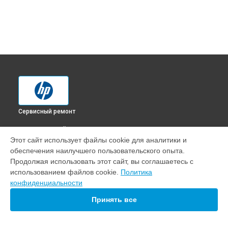
Сервисный ремонт
ВЫБЕРИ СВОЙ ГОРОД
Этот сайт использует файлы cookie для аналитики и
Диагностика МФУ Color LaserJet MFP 178nw HP в
обеспечения наилучшего пользовательского опыта.
Краснодаре
Продолжая использовать этот сайт, вы соглашаетесь с
Диагностика МФУ Color LaserJet MFP 178nw HP в
Ростове-
использованием файлов cookie.
Политика
на-Дону
конфиденциальности
Диагностика МФУ Color LaserJet MFP 178nw HP в
Нижнем
Новгороде
Принять все
Диагностика МФУ Color LaserJet MFP 178nw HP в
Новосибирске