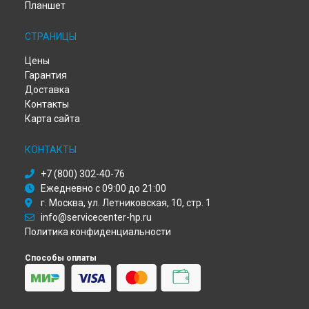
Замена материнской платы ноутбука HP в
Иркутске
Планшет
Замена материнской платы ноутбука HP в
Самаре
Замена материнской платы ноутбука HP в
Омске
СТРАНИЦЫ
Замена материнской платы ноутбука HP в
Красноярске
Цены
Замена материнской платы ноутбука HP в
Перми
Гарантия
Замена материнской платы ноутбука HP в
Ульяновске
Доставка
Замена материнской платы ноутбука HP в
Кирове
Контакты
Замена материнской платы ноутбука HP в
Москве
Карта сайта
Замена материнской платы ноутбука HP в
Санкт-
Петербурге
КОНТАКТЫ
+7 (800) 302-40-76
Ежедневно с 09:00 до 21:00
г. Москва, ул. Летниковская, 10, стр. 1
info@servicecenter-hp.ru
Политика конфиденциальности
Способы оплаты