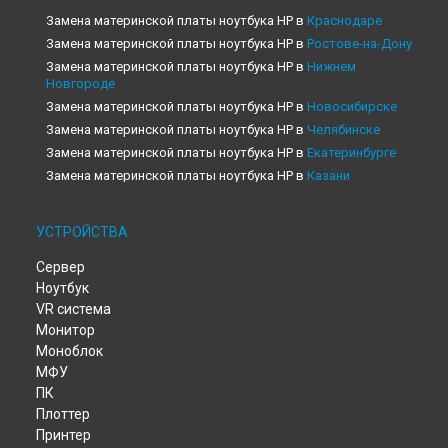
Замена материнской платы ноутбука HP в
Краснодаре
Замена материнской платы ноутбука HP в
Ростове-на-Дону
Замена материнской платы ноутбука HP в
Нижнем
Новгороде
Замена материнской платы ноутбука HP в
Новосибирске
Замена материнской платы ноутбука HP в
Челябинске
Замена материнской платы ноутбука HP в
Екатеринбурге
Замена материнской платы ноутбука HP в
Казани
Замена материнской платы ноутбука HP в
Уфе
Замена материнской платы ноутбука HP в
Воронеже
УСТРОЙСТВА
Замена материнской платы ноутбука HP в
Волгограде
Сервер
Замена материнской платы ноутбука HP в
Барнауле
Ноутбук
Замена материнской платы ноутбука HP в
Ижевске
VR система
Замена материнской платы ноутбука HP в
Тольятти
Монитор
Замена материнской платы ноутбука HP в
Ярославле
Моноблок
Замена материнской платы ноутбука HP в
Саратове
МФУ
Замена материнской платы ноутбука HP в
Хабаровске
ПК
Замена материнской платы ноутбука HP в
Томске
Плоттер
Замена материнской платы ноутбука HP в
Тюмени
Принтер