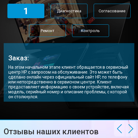
Замена Wi-Fi ноутбука HP
от 2200 ₽
Заказать
1
Диагностика
Согласование
Ремонт цепи питания
от 3500 ₽
Заказать
Замена USB порта
от 2200 ₽
Заказать
Ремонт
Контроль
Замена звуковой карты
от 1700 ₽
Заказать
Замена кулера ноутбука HP
от 2600 ₽
Заказать
Заказ:
Замена микрофона
от 2600 ₽
Заказать
На этом начальном этапе клиент обращается в сервисный
центр HP с запросом на обслуживание. Это может быть
Замена оперативной памяти
от 1100 ₽
Заказать
сделано онлайн через официальный сайт HP, по телефону
или непосредственно в сервисном центре. Клиент
предоставляет информацию о своем устройстве, включая
Прошивка BIOS ноутбука HP
от 1500 ₽
Заказать
модель, серийный номер и описание проблемы, с которой
он столкнулся.
Замена северного моста
от 3500 ₽
Заказать
Ремонт петель ноутбука HP
от 3990 ₽
Заказать
Отзывы наших клиентов