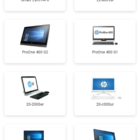
Smart Zero t410
22-b009ur
ProOne 400 G2
ProOne 400 G1
20-2000er
20-c000ur