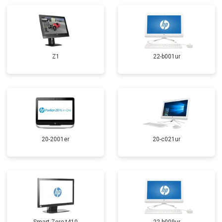
Z1
22-b001ur
20-2001er
20-c021ur