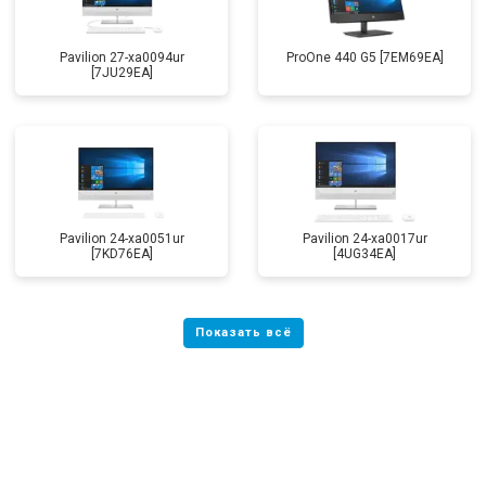
Pavilion 27-xa0094ur
ProOne 440 G5 [7EM69EA]
[7JU29EA]
Pavilion 24-xa0051ur
Pavilion 24-xa0017ur
[7KD76EA]
[4UG34EA]