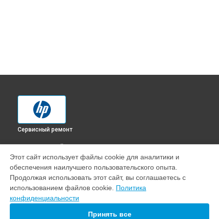
Сервисный ремонт
ВЫБЕРИ СВОЙ ГОРОД
Этот сайт использует файлы cookie для аналитики и
Замена системы охлаждения моноблока 22-c0123ur
обеспечения наилучшего пользовательского опыта.
7JZ22EA HP в
Краснодаре
Продолжая использовать этот сайт, вы соглашаетесь с
Замена системы охлаждения моноблока 22-c0123ur
использованием файлов cookie.
Политика
7JZ22EA HP в
Ростове-на-Дону
конфиденциальности
Замена системы охлаждения моноблока 22-c0123ur
7JZ22EA HP в
Нижнем Новгороде
Принять все