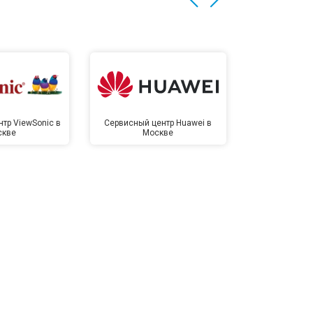
тр ViewSonic в
Сервисный центр Huawei в
Сервисный 
скве
Москве
Мо