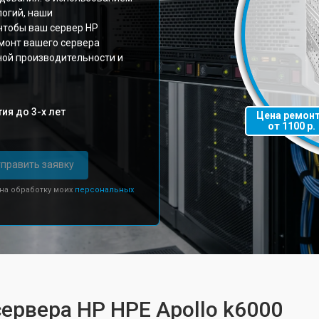
логий, наши
чтобы ваш сервер HP
емонт вашего сервера
ой производительности и
ия до 3-х лет
Цена ремон
от 1100 р.
править заявку
 на обработку моих
персональных
сервера HP HPE Apollo k6000