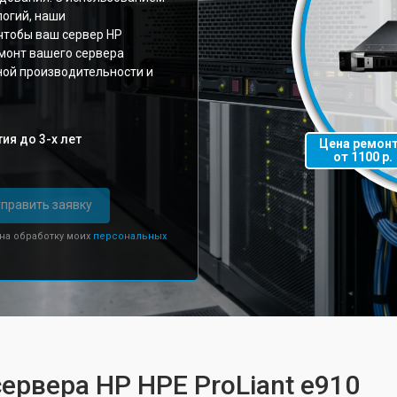
логий, наши
чтобы ваш сервер HP
емонт вашего сервера
ой производительности и
ия до 3-х лет
Цена ремон
от 1100 р.
править заявку
 на обработку моих
персональных
ервера HP HPE ProLiant e910