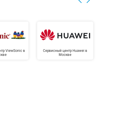
тр ViewSonic в
Сервисный центр Huawei в
Сервисный 
скве
Москве
Мо