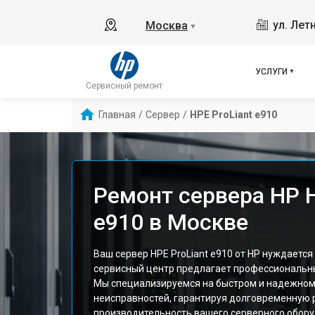
ул. Лет
Москва
▼
УСЛУГИ
Сервисный ремонт
Главная
/
Сервер
/
HPE ProLiant e910
Ремонт сервера HP H
e910 в Москве
Ваш сервер HPE ProLiant e910 от HP нуждается
сервисный центр предлагает профессиональны
Мы специализируемся на быстром и надежном
неисправностей, гарантируя долговременную 
производительность вашего серверного обору