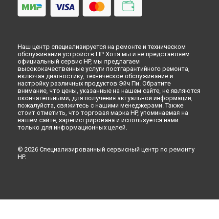
Омске
Ремонт сервера HPE ProLiant MicroServer Gen10 Plus HP в
Красноярске
Ремонт сервера HPE ProLiant MicroServer Gen10 Plus HP в
Перми
Наш центр специализируется на ремонте и техническом
Ремонт сервера HPE ProLiant MicroServer Gen10 Plus HP в
обслуживании устройств HP. Хотя мы и не представляем
Ульяновске
официальный сервис HP, мы предлагаем
высококачественные услуги постгарантийного ремонта,
Ремонт сервера HPE ProLiant MicroServer Gen10 Plus HP в
включая диагностику, техническое обслуживание и
Кирове
настройку различных продуктов Эйч Пи. Обратите
Ремонт сервера HPE ProLiant MicroServer Gen10 Plus HP в
внимание, что цены, указанные на нашем сайте, не являются
окончательными; для получения актуальной информации,
Москве
пожалуйста, свяжитесь с нашими менеджерами. Также
Ремонт сервера HPE ProLiant MicroServer Gen10 Plus HP в
стоит отметить, что торговая марка HP, упоминаемая на
Санкт-Петербурге
нашем сайте, зарегистрирована и используется нами
только для информационных целей.
© 2026 Специализированный сервисный центр по ремонту
HP.